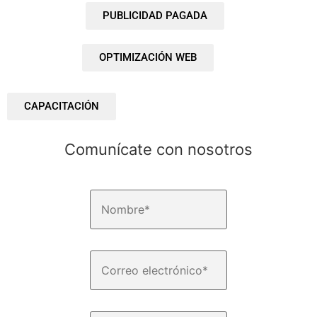
PUBLICIDAD PAGADA
OPTIMIZACIÓN WEB
CAPACITACIÓN
Comunícate con nosotros
N
o
m
b
r
e
C
*
o
r
r
e
o
o
C